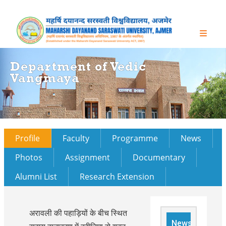
Department of Vedic
Vangmaya
Profile
Faculty
Programme
News
Photos
Assignment
Documentary
Alumni List
Research Extension
अरावली की पहाड़ियों के बीच स्थित
News